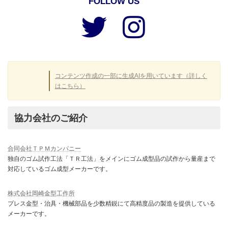
FOLLOW US
ア
ア
イ
イ
コ
コ
ン
ン
リ
リ
ン
ン
ク
ク
コンテンツ作成の一部に生成AIを用いています（詳しく
はこちら）
協力会社のご紹介
合同会社ＴＰＭカンパニー
独自のゴム試作工法「ＴＲ工法」をメインにゴム成型品の試作から量産まで
対応しているゴム成型メーカーです。
株式会社岡崎金型工作所
プレス金型・治具・機械部品を少数精鋭にて高精度品の製造を提供している
メーカーです。