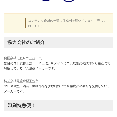
リ
リ
ン
ン
ク
ク
コンテンツ作成の一部に生成AIを用いています（詳しく
はこちら）
協力会社のご紹介
合同会社ＴＰＭカンパニー
独自のゴム試作工法「ＴＲ工法」をメインにゴム成型品の試作から量産まで
対応しているゴム成型メーカーです。
株式会社岡崎金型工作所
プレス金型・治具・機械部品を少数精鋭にて高精度品の製造を提供している
メーカーです。
印刷特急便！