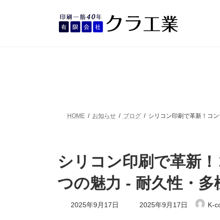
コ
ナ
ン
ビ
テ
ゲ
ン
ー
ツ
シ
へ
ョ
ス
ン
キ
に
ッ
移
プ
動
HOME
お知らせ
ブログ
シリコン印刷で革新！コン
シリコン印刷で革新！
つの魅力 - 耐久性・
最
2025年9月17日
2025年9月17日
K-c
終
更