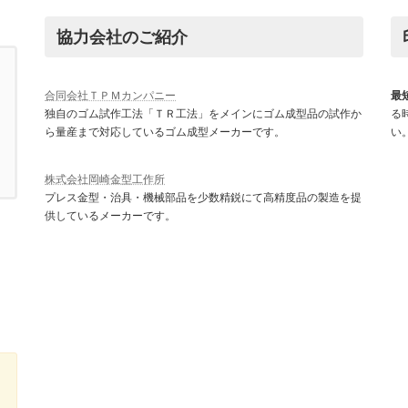
協力会社のご紹介
合同会社ＴＰＭカンパニー
最
独自のゴム試作工法「ＴＲ工法」をメインにゴム成型品の試作か
る
ら量産まで対応しているゴム成型メーカーです。
い
株式会社岡崎金型工作所
プレス金型・治具・機械部品を少数精鋭にて高精度品の製造を提
供しているメーカーです。