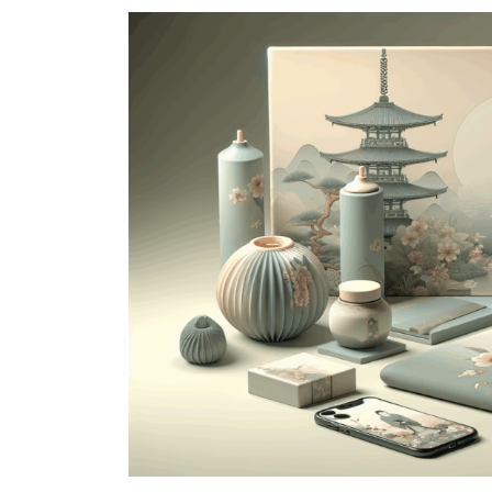
新
日
時
: