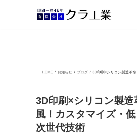
コ
ナ
ン
ビ
テ
ゲ
ン
ー
ツ
シ
へ
ョ
ス
ン
キ
に
ッ
移
プ
動
HOME
お知らせ
ブログ
3D印刷×シリコン製造革
3D印刷×シリコン製
風！カスタマイズ・低
次世代技術