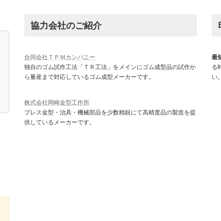
協力会社のご紹介
合同会社ＴＰＭカンパニー
最
独自のゴム試作工法「ＴＲ工法」をメインにゴム成型品の試作か
る
ら量産まで対応しているゴム成型メーカーです。
い
株式会社岡崎金型工作所
プレス金型・治具・機械部品を少数精鋭にて高精度品の製造を提
供しているメーカーです。