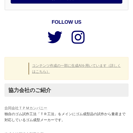
FOLLOW US
ア
ア
イ
イ
コ
コ
ン
ン
リ
リ
ン
ン
ク
ク
コンテンツ作成の一部に生成AIを用いています（詳しく
はこちら）
協力会社のご紹介
合同会社ＴＰＭカンパニー
独自のゴム試作工法「ＴＲ工法」をメインにゴム成型品の試作から量産まで
対応しているゴム成型メーカーです。