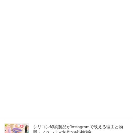
最近の投稿
Web発注システムが小ロット印刷を革新する：時
間短縮・コスト削減・顧客満足度向上の3つのメリ
ット
2026年8月8日
【B2B卸売ビジネスの成功秘訣】卸価格設定から顧
客管理まで、安定した利益を生み出す戦略的アプ
ローチ
2026年8月7日
シリコン印刷製品のクラウドファンディングを成
功させる3つの鍵：企画から製造パートナー選び、
支援者満足度確保までの完全ガイド
2026年8月6日
シリコン印刷製品がInstagramで映える理由と物
販・ノベルティ制作の成功戦略