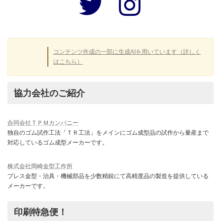
コ
コ
ン
ン
リ
リ
ン
ン
ク
ク
コンテンツ作成の一部に生成AIを用いています（詳しく
はこちら）
協力会社のご紹介
合同会社ＴＰＭカンパニー
独自のゴム試作工法「ＴＲ工法」をメインにゴム成型品の試作から量産まで
対応しているゴム成型メーカーです。
株式会社岡崎金型工作所
プレス金型・治具・機械部品を少数精鋭にて高精度品の製造を提供している
メーカーです。
印刷特急便！