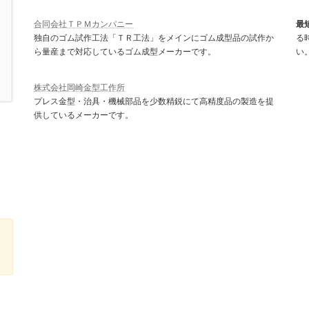
合同会社ＴＰＭカンパニー
最
独自のゴム試作工法「ＴＲ工法」をメインにゴム成型品の試作か
る
ら量産まで対応しているゴム成型メーカーです。
い
株式会社岡崎金型工作所
プレス金型・治具・機械部品を少数精鋭にて高精度品の製造を提
供しているメーカーです。