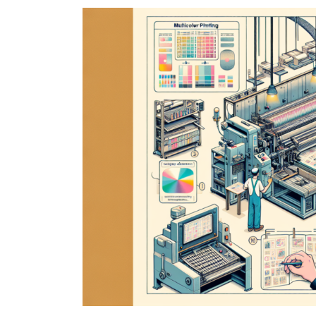
新
日
時
: