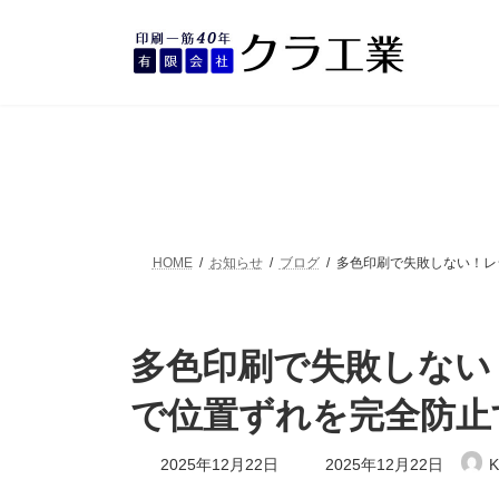
コ
ナ
ン
ビ
テ
ゲ
ン
ー
ツ
シ
へ
ョ
ス
ン
キ
に
ッ
移
プ
動
HOME
お知らせ
ブログ
多色印刷で失敗しない！レ
多色印刷で失敗しない
で位置ずれを完全防止
最
2025年12月22日
2025年12月22日
K
終
更