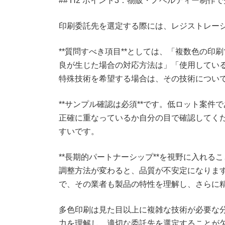
## H2 ポイント3：物販・ノベルティー制
印刷委託先を選定する際には、レジストレー
**質問すべき項目**としては、「複数色の
良が生じた場合の対応方法は」「使用してい
特殊技術を希望する場合は、その技術につい
**サンプル確認は必須**です。低ロット案
正確に重なっているか自分の目で確認してく
すいです。
**長期的パートナーシップ**を視野に入れ
調整方法が変わると、品質が不安定になりま
で、その業者も製品の特性を理解し、さらに
多色印刷は見た目以上に複雑な技術が必要な
力を理解し、適切な委託先を選定することが