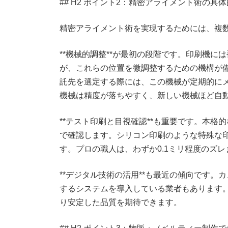
## H2 ポイント2：精密アライメント術の具
精密アライメント術を実現するためには、複
**機械的調整**が最初の段階です。印刷機
が、これらの位置を微調整するための機構が
託先を選定する際には、この機械が定期的に
機械は精度が落ちやすく、新しい機械ほど自
**テスト印刷と目視確認**も重要です。本
で確認します。シリコン印刷のような特殊な
す。プロの職人は、わずか0.1ミリ程度のズ
**デジタル技術の活用**も最近の傾向です
するシステムを導入している業者もあります
り安定した品質を期待できます。