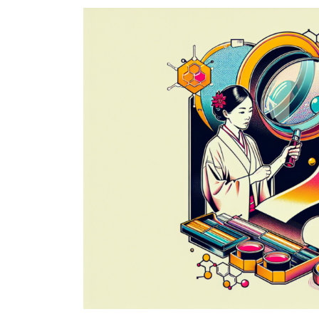
新
日
時
: