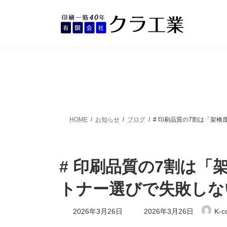
コ
ナ
ン
ビ
テ
ゲ
ン
ー
ツ
シ
へ
ョ
ス
ン
キ
に
ッ
移
プ
動
HOME
お知らせ
ブログ
# 印刷品質の7割は「架
# 印刷品質の7割は
トナー選びで失敗しな
最
2026年3月26日
2026年3月26日
K-c
終
更