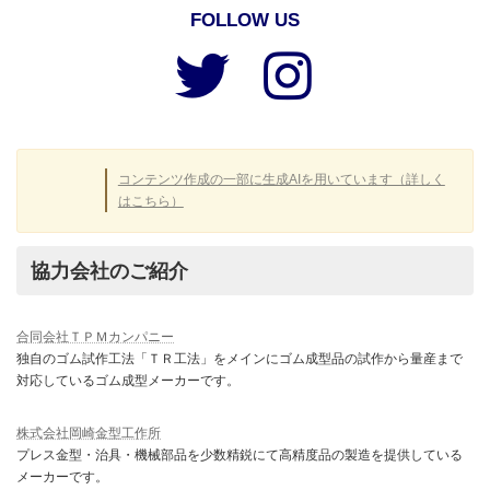
FOLLOW US
ア
ア
イ
イ
コ
コ
ン
ン
リ
リ
ン
ン
ク
ク
コンテンツ作成の一部に生成AIを用いています（詳しく
はこちら）
協力会社のご紹介
合同会社ＴＰＭカンパニー
独自のゴム試作工法「ＴＲ工法」をメインにゴム成型品の試作から量産まで
対応しているゴム成型メーカーです。
株式会社岡崎金型工作所
プレス金型・治具・機械部品を少数精鋭にて高精度品の製造を提供している
メーカーです。