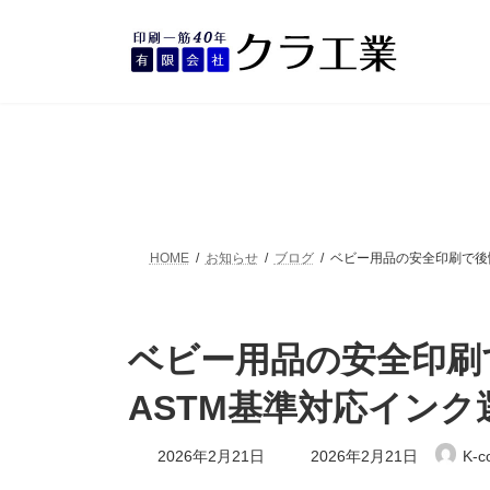
コ
ナ
ン
ビ
テ
ゲ
ン
ー
ツ
シ
へ
ョ
ス
ン
キ
に
ッ
移
プ
動
HOME
お知らせ
ブログ
ベビー用品の安全印刷で後悔
ベビー用品の安全印刷
ASTM基準対応イン
最
2026年2月21日
2026年2月21日
K-c
終
更