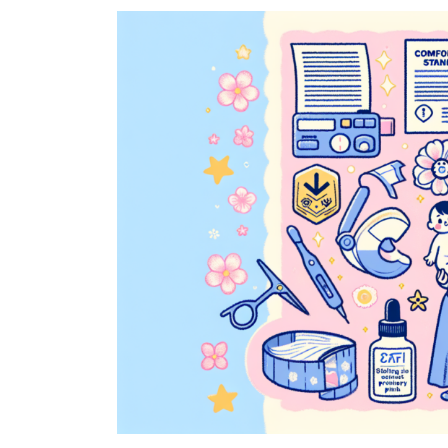
新
日
時
: