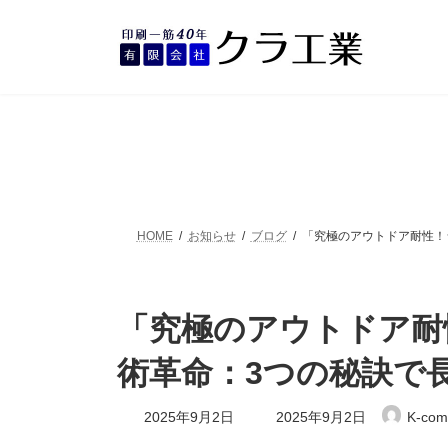
コ
ナ
ン
ビ
テ
ゲ
ン
ー
ツ
シ
へ
ョ
ス
ン
キ
に
ッ
移
プ
動
HOME
お知らせ
ブログ
「究極のアウトドア耐性！
「究極のアウトドア耐
術革命：3つの秘訣で
最
2025年9月2日
2025年9月2日
K-com
終
更