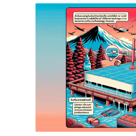
新
日
時
: