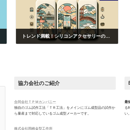
トレンド満載！シリコンアクセサリーの印刷で魅せる最新デザイン術
2025年9月3日
協力会社のご紹介
合同会社ＴＰＭカンパニー
最
独自のゴム試作工法「ＴＲ工法」をメインにゴム成型品の試作か
る
ら量産まで対応しているゴム成型メーカーです。
い
株式会社岡崎金型工作所